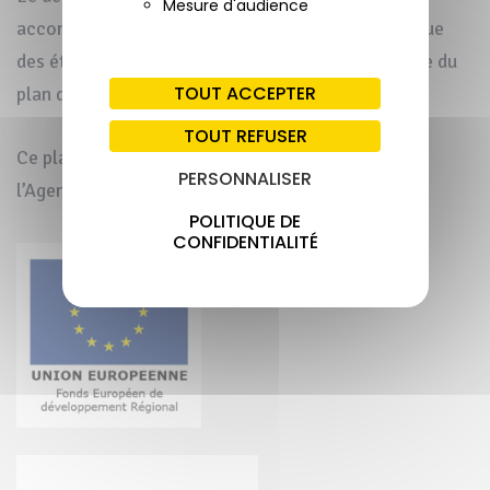
Mesure d'audience
accompagnement technique à la gestion écologique
des étangs sont également proposés dans le cadre du
TOUT ACCEPTER
plan de gestion.
TOUT REFUSER
Ce plan de gestion a été financé par le FEDER et
PERSONNALISER
l’Agence de l’eau Adour-Garonne.
POLITIQUE DE
CONFIDENTIALITÉ