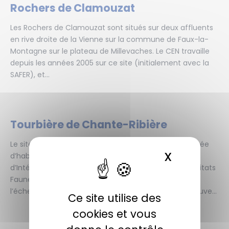
Rochers de Clamouzat
Les Rochers de Clamouzat sont situés sur deux affluents
en rive droite de la Vienne sur la commune de Faux-la-
Montagne sur le plateau de Millevaches. Le CEN travaille
depuis les années 2005 sur ce site (initialement avec la
SAFER), et...
Tourbière de Chante-Ribière
Le site de la tourbière de Chante-Ribière est constituée
X
MASQUER 
d’habitats tourbeux, dont certains classés Habitats
d’Intérêt Communautaire au titre de la Directive Habitats
Faune Flore, définissant les habitats en régression à
l’échelle européenne. L’ensemble fait 7ha et on y trouve...
Ce site utilise des
cookies et vous