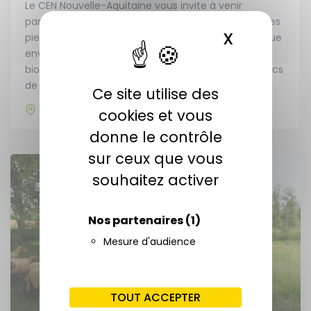
Le CEN Nouvelle-Aquitaine vous invite à venir
participer à un chantier d’ecorçage et de coupe des
X
MASQUER 
pieds d’Erable negundo, une espèce d’arbre exotique
envahissante qui tend à fortement affecter la
biodiversité des boisements alluviaux du site des lacs
de Labastide-Villefranche.
Ce site utilise des
Pyrénées-Atlantiques (64)
cookies et vous
donne le contrôle
sur ceux que vous
souhaitez activer
Nos partenaires
(1)
Mesure d'audience
TOUT ACCEPTER