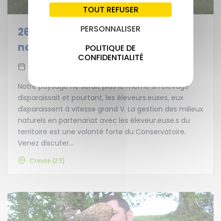
TOUT REFUSER
PERSONNALISER
26/08/2026 Elevage et milieux
naturels (23)
POLITIQUE DE
CONFIDENTIALITÉ
26 août 2026
10h00
12h00
Notre paysage ne serait plus le même si l’élevage
disparaissait et pourtant, les éleveurs.euses, eux
disparaissent à vitesse grand V. La gestion des milieux
naturels en partenariat avec les éleveur.euse.s du
territoire est une volonté forte du Conservatoire.
Venez discuter...
Creuse (23)