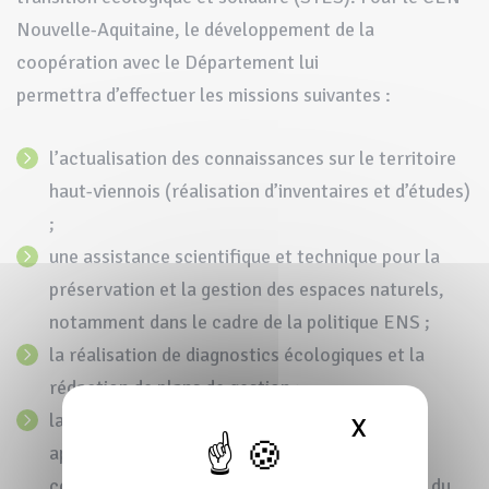
Nouvelle-Aquitaine, le développement de la
coopération avec le Département lui
permettra d’effectuer les missions suivantes :
l’actualisation des connaissances sur le territoire
haut-viennois (réalisation d’inventaires et d’études)
;
une assistance scientifique et technique pour la
préservation et la gestion des espaces naturels,
notamment dans le cadre de la politique ENS ;
la réalisation de diagnostics écologiques et la
rédaction de plans de gestion ;
la réalisation de travaux de génie écologique
X
MASQUER 
appropriés dans un objectif de préservation
concertée de la biodiversité et de valorisation du