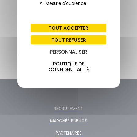
Mesure d'audience
CEN NOUVELLE-AQUITAINE
6 ruelle du Theil
TOUT ACCEPTER
87510 Saint-Gence
TOUT REFUSER
+33 05 55 03 29 07
PERSONNALISER
POLITIQUE DE
CONFIDENTIALITÉ
RECRUTEMENT
MARCHÉS PUBLICS
PARTENAIRES