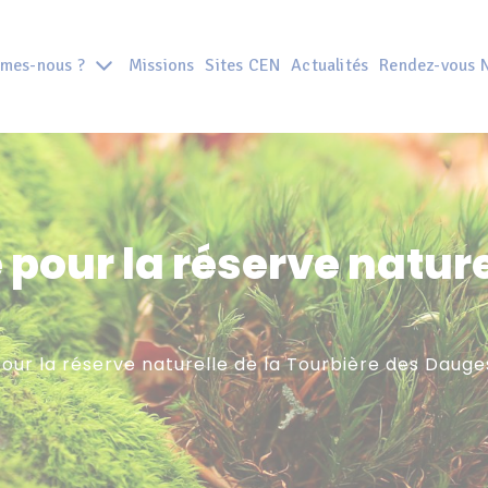
mes-nous ?
Missions
Sites CEN
Actualités
Rendez-vous 
pour la réserve nature
our la réserve naturelle de la Tourbière des Dauge