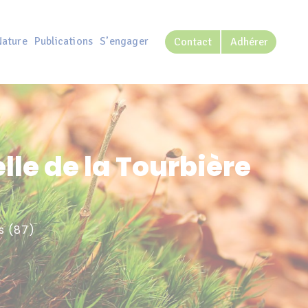
Nature
Publications
S’engager
Contact
Adhérer
lle de la Tourbière
s (87)