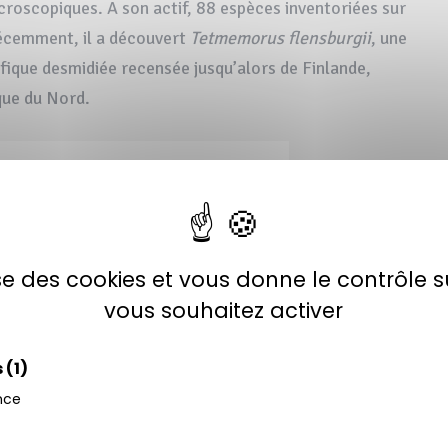
croscopiques. A son actif, 88 espèces inventoriées sur
Récemment, il a découvert
Tetmemorus flensburgii
, une
ifique desmidiée recensée jusqu’alors de Finlande,
que du Nord.
lise des cookies et vous donne le contrôle 
vous souhaitez activer
s
(1)
nce