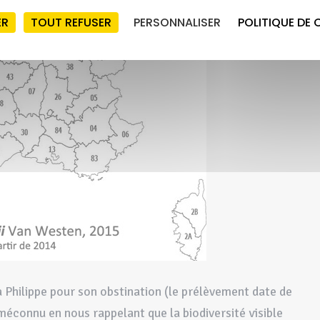
ER
TOUT REFUSER
PERSONNALISER
POLITIQUE DE 
 Philippe pour son obstination (le prélèvement date de
méconnu en nous rappelant que la biodiversité visible