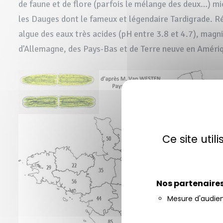
de faune et de flore (parfois le mélange des deux…) mi
les Dauges dont le fameux et légendaire Tardigrade. 
algue des eaux très acides (pH entre 3.8 et 4.7), magn
d’Allemagne, des Pays-Bas et de Terre neuve en Améri
Ce site uti
Nos partenaire
Mesure d'audie