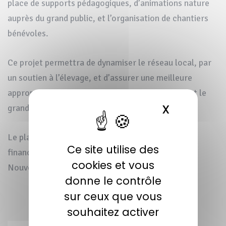
place de supports pédagogiques, d’animations nature
auprès du grand public, et l’organisation de chantiers
bénévoles.
Ce projet permettra de dynamiser le réseau local, par
un soutien à l’élevage, et d’assurer une meilleure
appropriation des enjeux par les acteurs locaux et le
X
MASQUER 
grand public.
Le plan de financement intègre également des
Ce site utilise des
financements complémentaires par la Région
cookies et vous
Nouvelle-Aquitaine.
donne le contrôle
sur ceux que vous
souhaitez activer