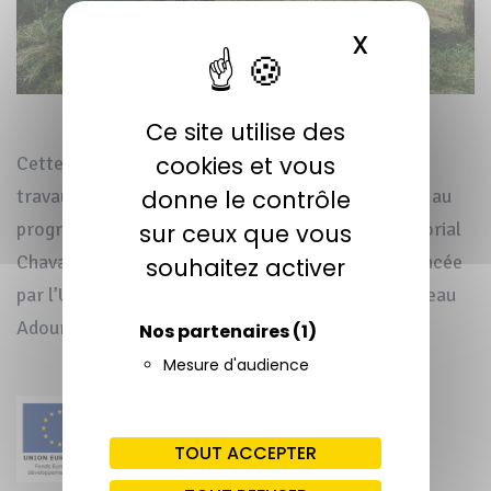
X
MASQUER 
Ce site utilise des
cookies et vous
Cette opération a été réalisée dans le cadre des
donne le contrôle
travaux de restauration de zones humides inscrite au
programme d’action du Contrat de Progrès Territorial
sur ceux que vous
Chavanon, pour l’année budgétaire 2021, est financée
souhaitez activer
par l’Union Européenne (FEDER), et l’Agence de l’eau
Adour-Garonne.
Nos partenaires
(1)
Mesure d'audience
TOUT ACCEPTER