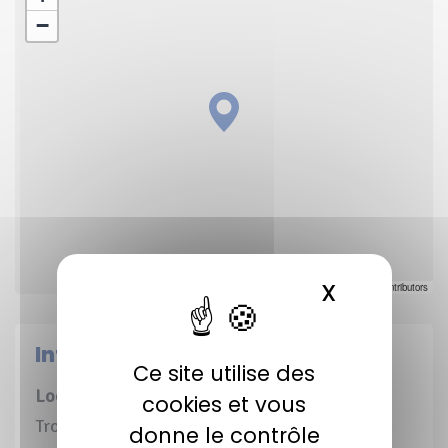
−
X
MASQUER 
Leaflet
|
©
OpenStreetMap
contributors
Informations pratiques
Ce site utilise des
Localisation
cookies et vous
Trois-Fonds (23), La Celle-sous-Gouzon (23),
donne le contrôle