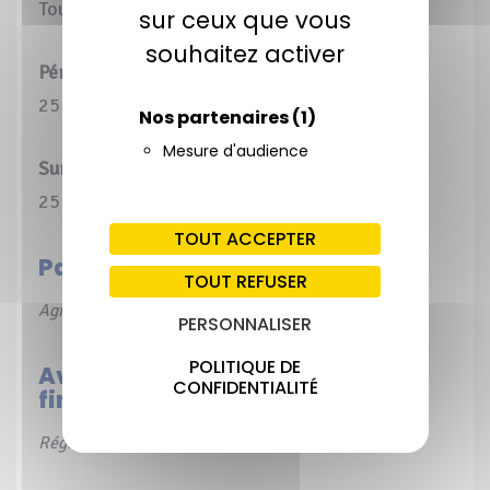
Toulx-Sainte-Croix (23)
sur ceux que vous
souhaitez activer
Périmètre d’Intervention Global (PIG)
25 ha 69 a 78 ca
Nos partenaires
(1)
Mesure d'audience
Surface maîtrisée
25 ha 69 a 78 ca
TOUT ACCEPTER
Partenaires techniques
TOUT REFUSER
Agriculteurs partenaires
PERSONNALISER
POLITIQUE DE
Avec la participation
CONFIDENTIALITÉ
financière de
Région Nouvelle-Aquitaine