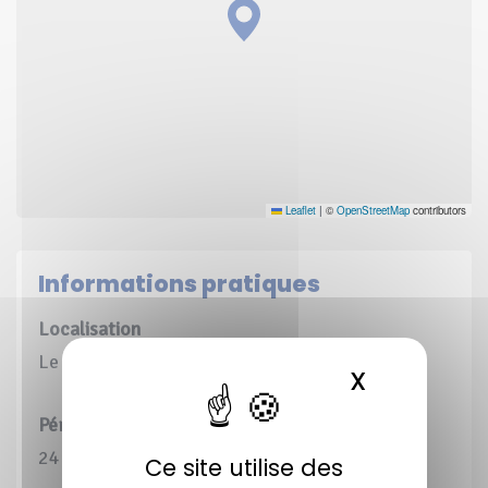
Leaflet
|
©
OpenStreetMap
contributors
Informations pratiques
Localisation
Le Vanneau-Irleau (79), Sansais (79)
X
MASQUER 
Périmètre d’Intervention Global (PIG)
24 ha 91 a 34 ca
Ce site utilise des