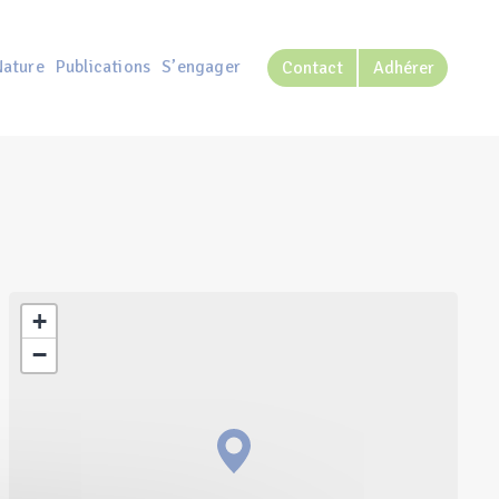
Nature
Publications
S’engager
Contact
Adhérer
+
−