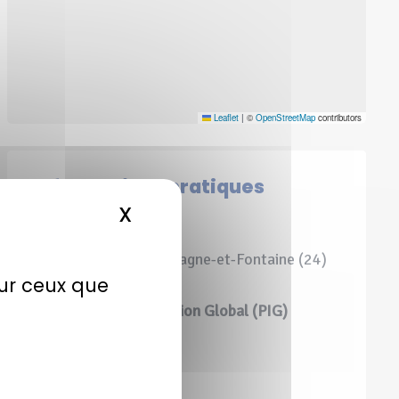
Leaflet
|
©
OpenStreetMap
contributors
Informations pratiques
X
MASQUER LE BANDEAU DE
Localisation
Vendoire (24), Champagne-et-Fontaine (24)
sur ceux que
Périmètre d’Intervention Global (PIG)
08 ha 62 a 38 ca
Surface maîtrisée