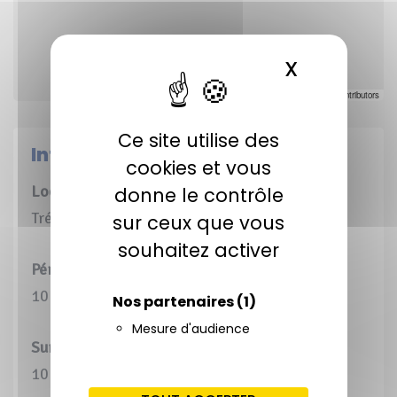
X
MASQUER 
Leaflet
|
©
OpenStreetMap
contributors
Ce site utilise des
Informations pratiques
cookies et vous
Localisation
donne le contrôle
Trémolat (24)
sur ceux que vous
souhaitez activer
Périmètre d’Intervention Global (PIG)
10 ha 97 a 03 ca
Nos partenaires
(1)
Mesure d'audience
Surface maîtrisée
10 ha 97 a 03 ca