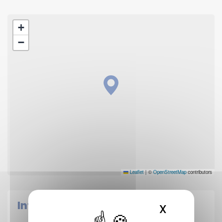
+
−
Leaflet
|
©
OpenStreetMap
contributors
Informations pratiques
X
MASQUER 