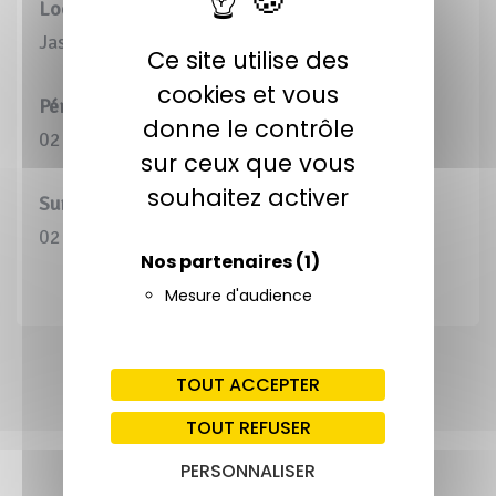
Localisation
Jasses (64)
Ce site utilise des
cookies et vous
Périmètre d’Intervention Global (PIG)
donne le contrôle
02 ha 02 a 79 ca
sur ceux que vous
souhaitez activer
Surface maîtrisée
02 ha 02 a 79 ca
Nos partenaires
(1)
Mesure d'audience
TOUT ACCEPTER
TOUT REFUSER
PERSONNALISER