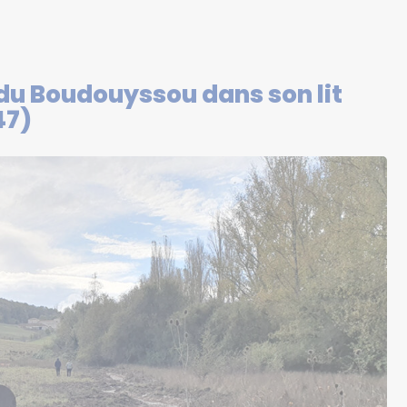
du Boudouyssou dans son lit
47)