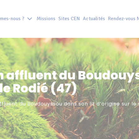
mes-nous ?
Missions
Sites CEN
Actualités
Rendez-vous 
 affluent du Boudouys
 de Rodié (47)
fluent du Boudouyssou dans son lit d’origine sur le 