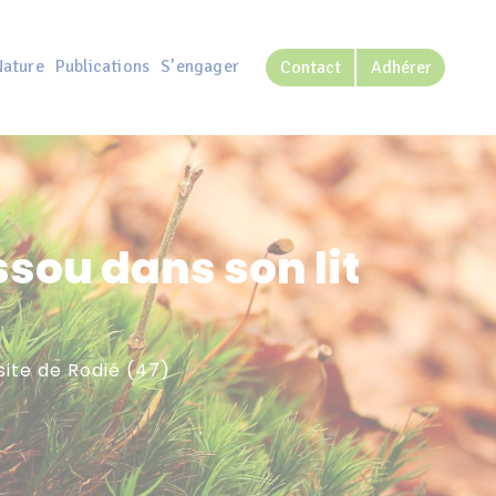
Nature
Publications
S’engager
Contact
Adhérer
sou dans son lit
site de Rodié (47)