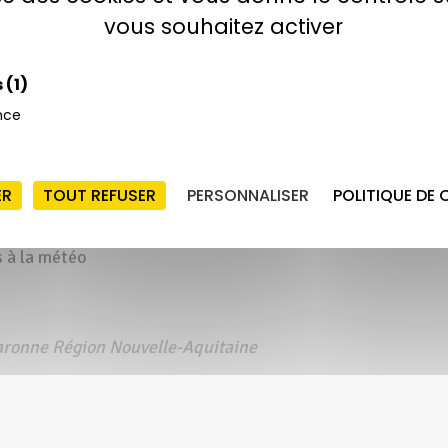
vous souhaitez activer
rme de Videau et visite du verger de pruniers d’ente à
s
(1)
nce
ER
TOUT REFUSER
PERSONNALISER
POLITIQUE DE 
s à la météo
Garonne Région Nouvelle-Aquitaine