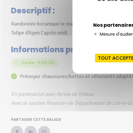
Descriptif :
Randonnée botanique le matin, repas tiré du sac à la Fe
Nos partenaire
Tulipe d’Agen l’après-midi
Mesure d'audie
Informations pratiques :
TOUT ACCEPT
Durée : 6:00:00
Prévoyez chaussures/bottes et vêtements adapté
En partenariat avec Ferme de Videau
Avec le soutien financier de Département de Lot-et-
PARTAGER CETTE BALADE