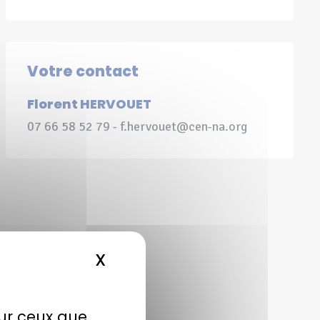
Votre contact
Florent HERVOUET
07 66 58 52 79 - f.hervouet@cen-na.org
X
MASQUER LE BANDEAU DE
sur ceux que