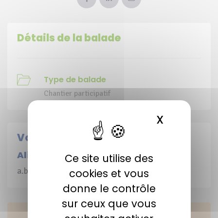
Détails de la balade
Type de balade
Chantier participatif
X
MASQUER 
Votre contact
Alicia Beylacq
Ce site utilise des
a.beylacq@cen-na.org / 07 49 39 42 06
cookies et vous
donne le contrôle
sur ceux que vous