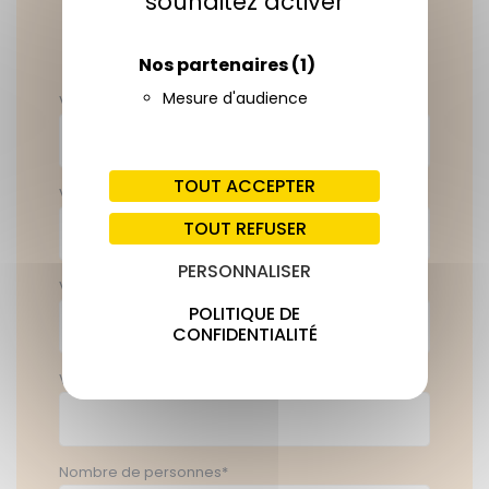
souhaitez activer
Possibilité de
s'inscrire en ligne
Nos partenaires
(1)
Mesure d'audience
Votre nom*
TOUT ACCEPTER
Votre prénom*
TOUT REFUSER
PERSONNALISER
Votre email*
POLITIQUE DE
CONFIDENTIALITÉ
Votre téléphone*
Nombre de personnes*