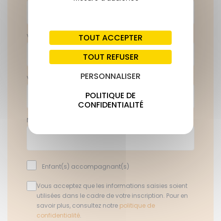
Votre email*
TOUT ACCEPTER
TOUT REFUSER
PERSONNALISER
Votre téléphone*
POLITIQUE DE
CONFIDENTIALITÉ
Nombre de personnes*
Enfant(s) accompagnant(s)
Vous acceptez que les informations saisies soient
utilisées dans le cadre de votre inscription. Pour en
savoir plus, consultez notre
politique de
confidentialité
.