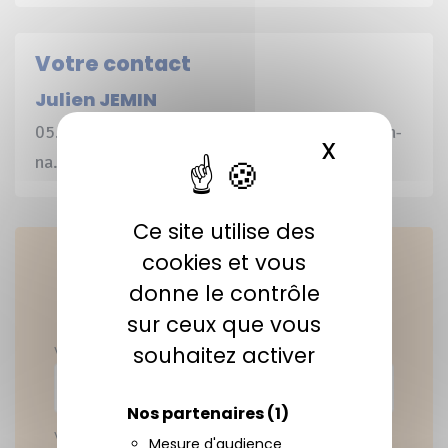
Votre contact
Julien JEMIN
05.55.89.14.89 / 07.67.53.86.10 /j.jemin@cen-
X
MASQUER 
na.org
Ce site utilise des
cookies et vous
Possibilité de
donne le contrôle
s'inscrire en ligne
sur ceux que vous
souhaitez activer
Votre nom*
Nos partenaires
(1)
Votre prénom*
Mesure d'audience