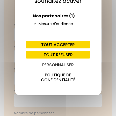
souhaitez activer
Possibilité de
s'inscrire en ligne
Nos partenaires
(1)
Mesure d'audience
Votre nom*
TOUT ACCEPTER
Votre prénom*
TOUT REFUSER
PERSONNALISER
Votre email*
POLITIQUE DE
CONFIDENTIALITÉ
Votre téléphone*
Nombre de personnes*