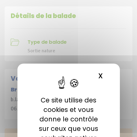
Détails de la balade
Type de balade
Sortie nature
X
MASQUER 
Votre contact
Bruno Labrousse
Ce site utilise des
b.labrousse@cen-na.org / 05.55.03.09.04 /
06.95.67.37.46
cookies et vous
donne le contrôle
sur ceux que vous