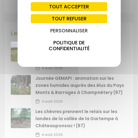
TOUT ACCEPTER
TOUT REFUSER
PERSONNALISER
Les dernières actu !
POLITIQUE DE
Signature des premières ORE sur une
CONFIDENTIALITÉ
superficie de 62 ha, dans le
département de la Haute-Vienne
4 août 2026
Journée GEMAPI : animation sur les
zones humides auprès des élus du Pays
Monts & Barrages à Champnétery (87)
4 août 2026
Les chèvres prennent le relais sur les
landes de la vallée de la Gartempe à
Châteauponsac ! (87)
4 août 2026