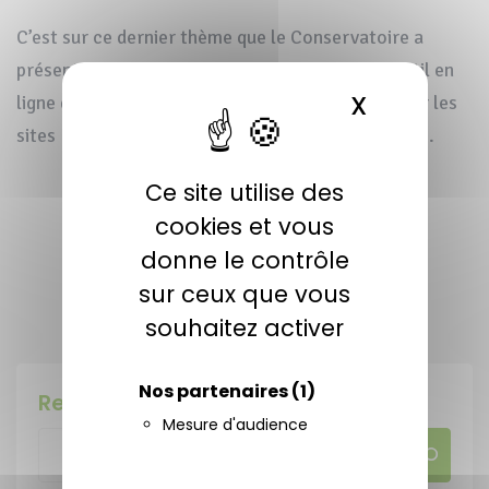
C’est sur ce dernier thème que le Conservatoire a
présenté une de ses contributions au projet, l’outil en
X
MASQUER 
ligne d’aide à la gestion des espaces pastoraux sur les
sites Natura 2000 d’Iparralde (Pays Basque Nord).
Ce site utilise des
PARTAGER CETTE ACTUALITÉ
cookies et vous
donne le contrôle
sur ceux que vous
Publiée le 4 décembre 2022
souhaitez activer
Nos partenaires
(1)
Rechercher
Mesure d'audience