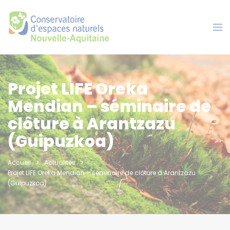
Panneau de gestion des cookies
Projet LIFE Oreka
Mendian – séminaire de
clôture à Arantzazu
(Guipuzkoa)
Accueil
Actualités
Projet LIFE Oreka Mendian – séminaire de clôture à Arantzazu
(Guipuzkoa)