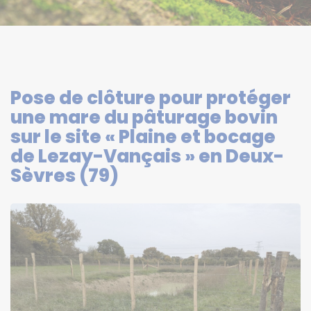
Pose de clôture pour protéger
une mare du pâturage bovin
sur le site « Plaine et bocage
de Lezay-Vançais » en Deux-
Sèvres (79)