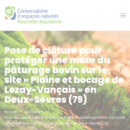
Panneau de gestion des cookies
Pose de clôture pour
protéger une mare du
pâturage bovin sur le
site « Plaine et bocage de
Lezay-Vançais » en
Deux-Sèvres (79)
Accueil
Actualités
Pose de clôture pour protéger une mare du pâturage bovin sur le site
« Plaine et bocage de Lezay-Vançais » en Deux-Sèvres (79)