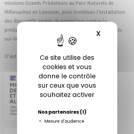
missions Grands Prédateurs au Parc Naturels de
Millevaches en Limousin, pour continuer l’installation
des dispositifs agréés de protection contre la
prédation, sur l’un des parcs du puy de Razel (Pérols-
X
MASQUER 
sur-Vézère, 19).
D’autres chantiers similaires sont à venir.
Ce site utilise des
cookies et vous
donne le contrôle
sur ceux que vous
souhaitez activer
Nos partenaires
(1)
Mesure d'audience