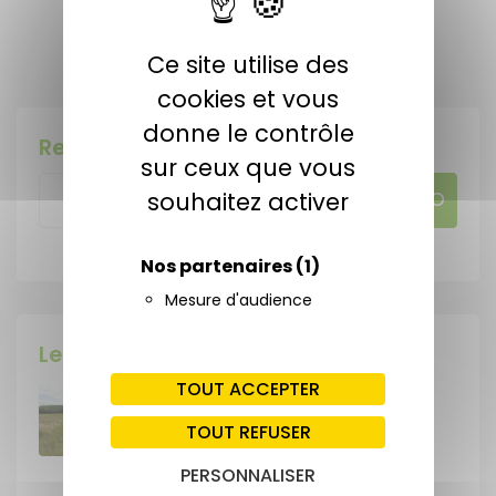
Ce site utilise des
Publiée le 7 mai 2025
cookies et vous
donne le contrôle
Rechercher
sur ceux que vous
souhaitez activer
Nos partenaires
(1)
Mesure d'audience
Les dernières actu !
TOUT ACCEPTER
Signature des premières ORE sur une
superficie de 62 ha, dans le
TOUT REFUSER
département de la Haute-Vienne
PERSONNALISER
4 août 2026