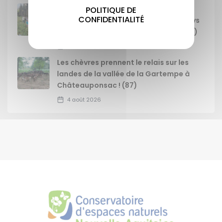
Journée GEMAPI : animation sur les
POLITIQUE DE
CONFIDENTIALITÉ
zones humides auprès des élus du Pays
Monts & Barrages à Champnétery (87)
4 août 2026
Les chèvres prennent le relais sur les
landes de la vallée de la Gartempe à
Châteauponsac ! (87)
4 août 2026