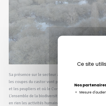
Ce site uti
Sa présence sur le secteur à été confirmée par la pose
les coupes du castor vont permettre de ré-ouvrir le mar
Nos partenaire
et les peupliers et où le Conservatoire avait du mal à 
Mesure d'audie
L’ensemble de la biodiversité va pouvoir de nouveau s’
en rien les activités humaines. Un bel exemple de coha