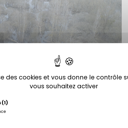
lise des cookies et vous donne le contrôle 
vous souhaitez activer
 de pièges photographiques. L’inondation de la zone et
ais qui était enfriché depuis des années par les saules
s
(1)
intervenir au vu de la mauvaise portance des terrains.
nce
exprimer sur ce secteur ou la présence du castor ne gène
bitation entre l’homme et l’animal.