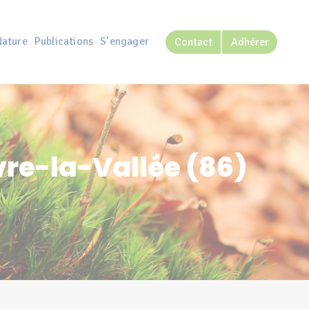
Nature
Publications
S’engager
Contact
Adhérer
vre-la-Vallée (86)