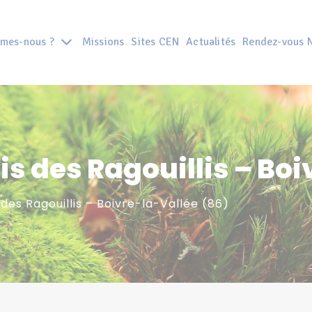
mes-nous ?
Missions
Sites CEN
Actualités
Rendez-vous 
s des Ragouillis – Boi
des Ragouillis – Boivre-la-Vallée (86)