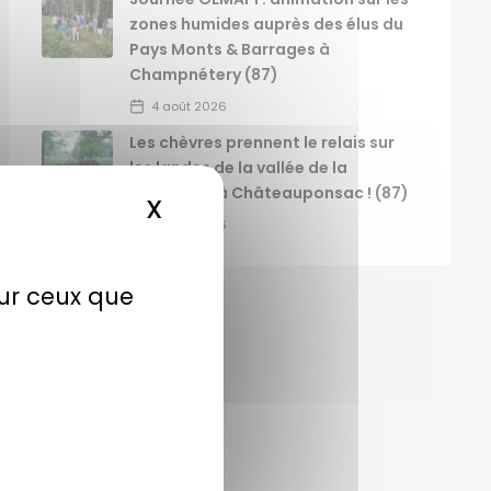
zones humides auprès des élus du
Pays Monts & Barrages à
Champnétery (87)
4 août 2026
Les chèvres prennent le relais sur
les landes de la vallée de la
Gartempe à Châteauponsac ! (87)
X
MASQUER LE BANDEAU DE
4 août 2026
sur ceux que