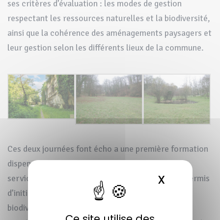
ses critères d’évaluation : les modes de gestion
respectant les ressources naturelles et la biodiversité,
ainsi que la cohérence des aménagements paysagers et
leur gestion selon les différents lieux de la commune.
Ces deux journées font écho a une première formation
dispensée par le Conservatoire à l’attention des
X
MASQUER 
services de la Voirie en 2012. Celle-ci elle avait permis
d’initier la prise de conscience des enjeux de
biodiversité exceptionnels de la commune par les
Ce site utilise des