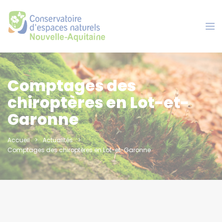
Panneau de gestion des cookies
Comptages des
chiroptères en Lot-et-
Garonne
Accueil
Actualités
Comptages des chiroptères en Lot-et-Garonne