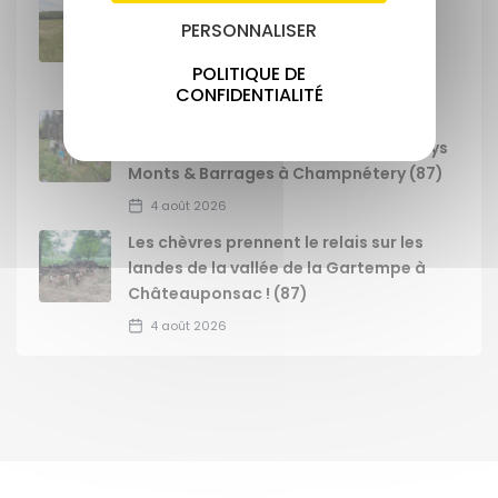
Signature des premières ORE sur une
superficie de 62 ha, dans le
PERSONNALISER
département de la Haute-Vienne
POLITIQUE DE
4 août 2026
CONFIDENTIALITÉ
Journée GEMAPI : animation sur les
zones humides auprès des élus du Pays
Monts & Barrages à Champnétery (87)
4 août 2026
Les chèvres prennent le relais sur les
landes de la vallée de la Gartempe à
Châteauponsac ! (87)
4 août 2026