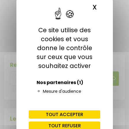
X
MASQUER 
PARTAGER CETTE ACTUALITÉ
Ce site utilise des
cookies et vous
Publiée le 5 février 2025
donne le contrôle
sur ceux que vous
Rechercher
souhaitez activer
Nos partenaires
(1)
Mesure d'audience
TOUT ACCEPTER
Les dernières actu !
TOUT REFUSER