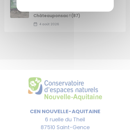
Les chèvres prennent le relais sur les
landes de la vallée de la Gartempe à
Châteauponsac ! (87)
4 août 2026
CEN NOUVELLE-AQUITAINE
6 ruelle du Theil
87510 Saint-Gence