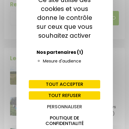
Rechercher
cookies et vous
donne le contrôle
sur ceux que vous
souhaitez activer
Nos partenaires
(1)
Les dernières actu !
Mesure d'audience
Signature des premières ORE sur une
superficie de 62 ha, dans le
département de la Haute-Vienne
TOUT ACCEPTER
4 août 2026
TOUT REFUSER
Journée GEMAPI : animation sur les
PERSONNALISER
zones humides auprès des élus du Pays
Monts & Barrages à Champnétery (87)
POLITIQUE DE
4 août 2026
CONFIDENTIALITÉ