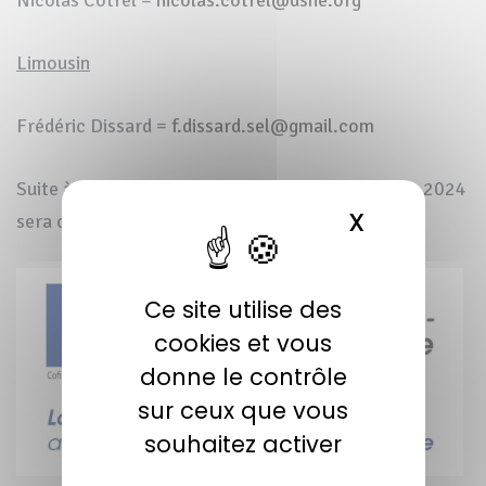
Limousin
Frédéric Dissard =
f.dissard.sel@gmail.com
Suite à ces trois comité, un programme d’actions 2024
X
MASQUER 
sera construit à l’échelle Nouvelle-Aquitaine.
Ce site utilise des
cookies et vous
donne le contrôle
sur ceux que vous
souhaitez activer