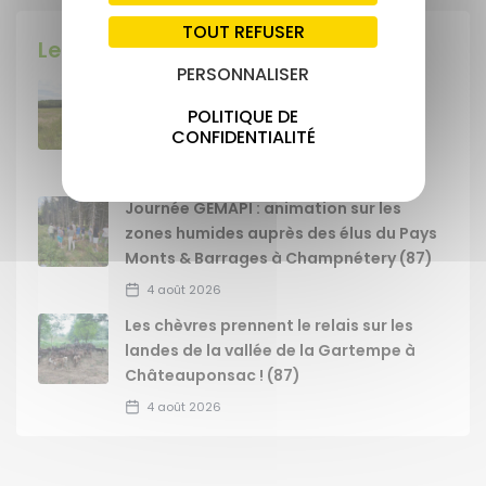
TOUT REFUSER
Les dernières actu !
PERSONNALISER
Signature des premières ORE sur une
POLITIQUE DE
superficie de 62 ha, dans le
CONFIDENTIALITÉ
département de la Haute-Vienne
4 août 2026
Journée GEMAPI : animation sur les
zones humides auprès des élus du Pays
Monts & Barrages à Champnétery (87)
4 août 2026
Les chèvres prennent le relais sur les
landes de la vallée de la Gartempe à
Châteauponsac ! (87)
4 août 2026