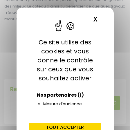
des milieux. Le coteau a ainsi pu bénéficier de quelques travaux
: réouverture d’un sentier en cours de fermeture, coupe
X
MASQUER 
manuelle de petits ligneux et abattage de jeunes chênes.
PARTAGER CETTE ACTUALITÉ
Ce site utilise des
cookies et vous
donne le contrôle
Publiée le 23 septembre 2021
sur ceux que vous
souhaitez activer
Rechercher
Nos partenaires
(1)
Mesure d'audience
TOUT ACCEPTER