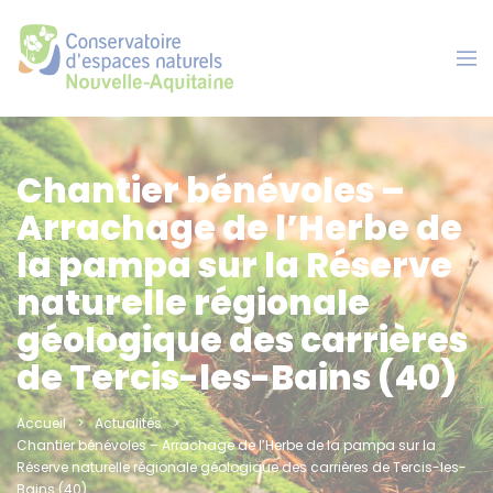
Panneau de gestion des cookies
Chantier bénévoles –
Arrachage de l’Herbe de
la pampa sur la Réserve
naturelle régionale
géologique des carrières
de Tercis-les-Bains (40)
Accueil
Actualités
Chantier bénévoles – Arrachage de l’Herbe de la pampa sur la
Réserve naturelle régionale géologique des carrières de Tercis-les-
Bains (40)