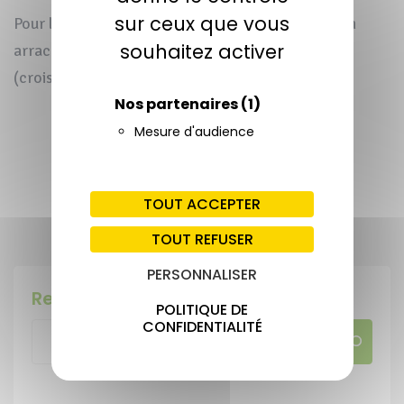
sur ceux que vous
Pour l’Herbe de la pampa, la suite consistera en un
souhaitez activer
arrachage de l’ensemble des pieds pour, à terme
(croisons les doigts), en venir à bout.
Nos partenaires
(1)
PARTAGER CETTE ACTUALITÉ
Mesure d'audience
TOUT ACCEPTER
Publiée le 4 novembre 2023
TOUT REFUSER
PERSONNALISER
Rechercher
POLITIQUE DE
CONFIDENTIALITÉ