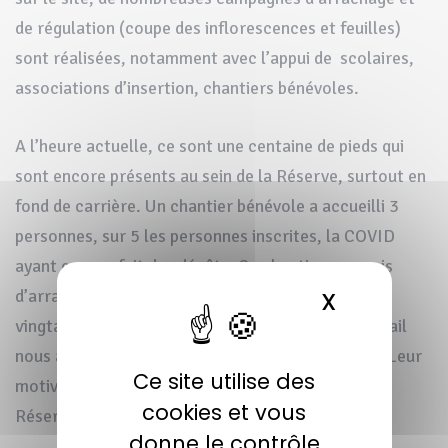
de régulation (coupe des inflorescences et feuilles)
sont réalisées, notamment avec l’appui de scolaires,
associations d’insertion, chantiers bénévoles.
A l’heure actuelle, ce sont une centaine de pieds qui
sont encore présents au sein de la Réserve, surtout en
fond de carrière. Un chantier bénévole a accueilli 3
personnes, sur 5 les personnes inscrites, la COVID
ayant encore fait des dégâts. Ce chantier a permis
d’arracher 5 pieds et de couper les feuilles d’une
X
MASQUER 
vingtaine de pieds. Malgré la petite équipe, le travail
nous a permis de remplir 5 bâches de rémanents. Leur
Ce site utilise des
motivation a été récompensée par une visite de la
cookies et vous
Réserve en fin de journée.
donne le contrôle