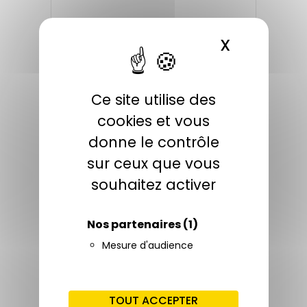
X
MASQUER 
Ce site utilise des
Offres d'emploi
cookies et vous
donne le contrôle
sur ceux que vous
souhaitez activer
Nos partenaires
(1)
Mesure d'audience
Stages
TOUT ACCEPTER