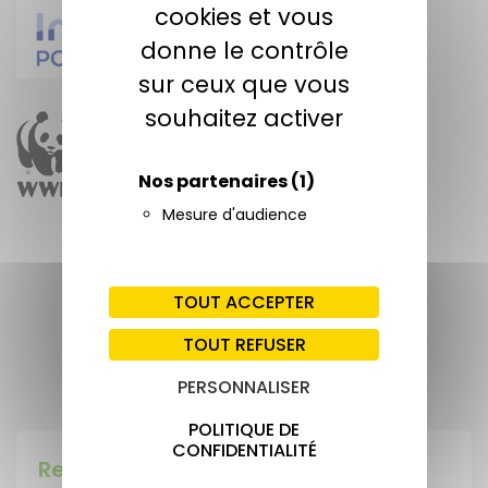
cookies et vous
donne le contrôle
sur ceux que vous
souhaitez activer
Nos partenaires
(1)
Mesure d'audience
PARTAGER CETTE ACTUALITÉ
TOUT ACCEPTER
TOUT REFUSER
PERSONNALISER
Publiée le 6 juillet 2023
POLITIQUE DE
CONFIDENTIALITÉ
Rechercher