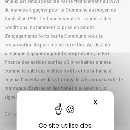
enjeux est rendu possible par le financement du WWF
du manque à gagner pour la Commune au moyen de
fonds d’un PSE. Ce financement est soumis à des
conditions, notamment la prise en amont
d’engagements forts par la Commune pour la
préservation du patrimoine forestier. Au-delà du
« manque à gagner » pour le propriétaire, le PSE
finance des actions sur les 20 prochaines années
comme le suivi des vieilles forêts et de la faune à
enjeux, l’inventaire des stations de
Dicranum viride
, le
marquage d’arbres et des zones à préserver, la
signalétique…
X
MASQUER 
Cette action est financée par :
Ce site utilise des