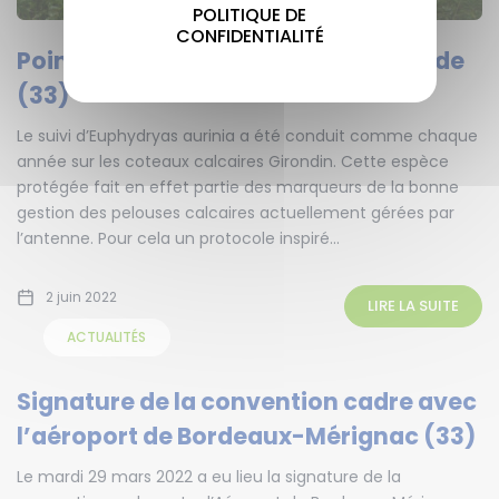
POLITIQUE DE
CONFIDENTIALITÉ
Point damier de la succise en Gironde
(33)
Le suivi d’Euphydryas aurinia a été conduit comme chaque
année sur les coteaux calcaires Girondin. Cette espèce
protégée fait en effet partie des marqueurs de la bonne
gestion des pelouses calcaires actuellement gérées par
l’antenne. Pour cela un protocole inspiré...
2 juin 2022
LIRE LA SUITE
ACTUALITÉS
Signature de la convention cadre avec
l’aéroport de Bordeaux-Mérignac (33)
Le mardi 29 mars 2022 a eu lieu la signature de la