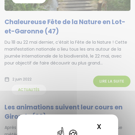
Chaleureuse Fête de la Nature en Lot-
et-Garonne (47)
Du 18 au 22 mai dernier, c’était la Fête de la Nature ! Cette
manifestation nationale a lieu tous les ans autour de la
journée internationale de la biodiversité, le 22 mai, avec
pour objectif de faire découvrir au plus grand...
2 juin 2022
LIRE LA SUITE
ACTUALITÉS
Les animations suivent leur cours en
Gironde (33)
X
MASQUER 
Après un mois d’avril assez compliqué d’un point de vue
météo, les animations nature, financées par le