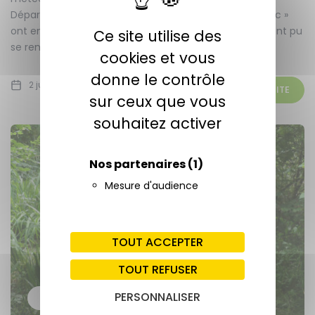
Département dans le cadre du dispositif « Grand Public »
ont enfin pu reprendre leur cours. Ainsi, les Girondins ont pu
Ce site utilise des
se rendre en ce...
cookies et vous
donne le contrôle
2 juin 2022
LIRE LA SUITE
sur ceux que vous
souhaitez activer
Nos partenaires
(1)
Mesure d'audience
TOUT ACCEPTER
TOUT REFUSER
PERSONNALISER
ACTUALITÉS