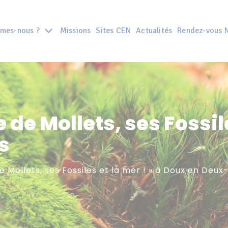
mes-nous ?
Missions
Sites CEN
Actualités
Rendez-vous 
de Mollets, ses Fossile
s
e Mollets, ses Fossiles et la mer ! » à Doux en Deux