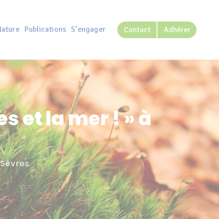
Nature
Publications
S’engager
Contact
Adhérer
s et la mer ! » à
-Sèvres