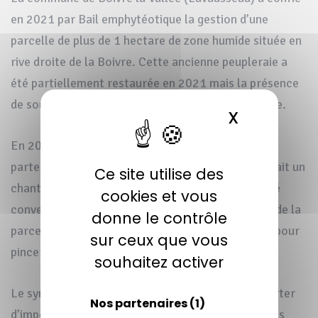
en 2021 par Bail emphytéotique la gestion d’une
parcelle de plus de 1 hectare de zone humide située en
rive droite de la Boivre. Cette ancienne peupleraie a
été partiellement restaurée en 2021 mais la présence
de souches empêchait une gestion optimale du site.
X
MASQUER 
En 2022, le syndicat de rivière du Clain AVAL
partenaire de l’antenne Vienne du CEN NA prévoyait un
Ce site utilise des
chantier de restauration de la Boivre. Il a donc été
cookies et vous
convenu de coupler ce chantier avec un étrepage de la
donne le contrôle
parcelle en utilisant notamment la terre excavée pour
sur ceux que vous
pincer le cours d’eau et ainsi réduire son gabarit.
souhaitez activer
Le syndicat de rivière du clain aval à ensuite apporter
Nos partenaires
(1)
d’importantes quantités de pierre de champs, blocs